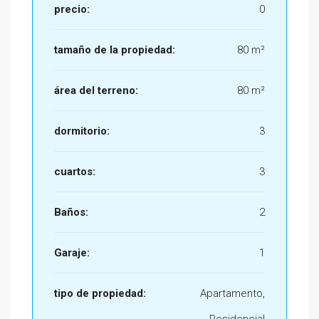
precio:
0
tamaño de la propiedad:
80 m²
área del terreno:
80 m²
dormitorio:
3
cuartos:
3
Baños:
2
Garaje:
1
tipo de propiedad:
Apartamento,