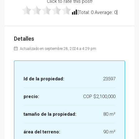
Click to rate this post!
[Total:
0
Average:
0
]
Detalles
Actualizado en septiembre 28, 2024 a 4:29 pm
Id de la propiedad:
23597
precio:
COP
$2,100,000
tamaño de la propiedad:
80 m²
área del terreno:
90 m²