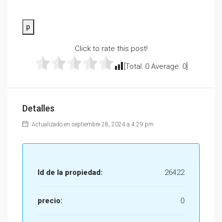
p
Click to rate this post!
[Total:
0
Average:
0
]
Detalles
Actualizado en septiembre 28, 2024 a 4:29 pm
Id de la propiedad:
26422
precio:
0