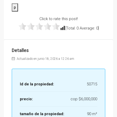
p
Click to rate this post!
[Total:
0
Average:
0
]
Detalles
Actualizado en junio 18, 2026 a 12:26 am
Id de la propiedad:
50715
precio:
cop
$6,000,000
tamaño de la propiedad:
90 m²