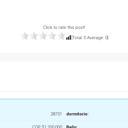
Click to rate this post!
[Total:
0
Average:
0
]
28731
dormitorio:
COP
$1,200,000
Baño: