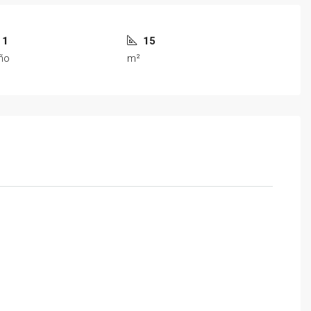
1
15
ño
m²