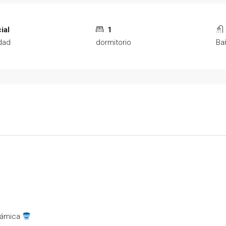
ial
1
dad
dormitorio
Ba
erámica