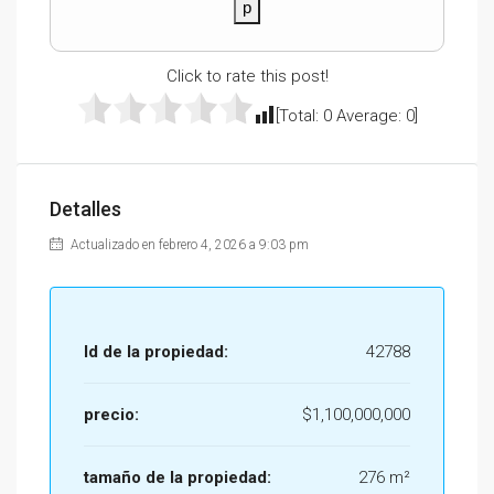
p
Click to rate this post!
[Total:
0
Average:
0
]
Detalles
Actualizado en febrero 4, 2026 a 9:03 pm
Id de la propiedad:
42788
precio:
$1,100,000,000
tamaño de la propiedad:
276 m²