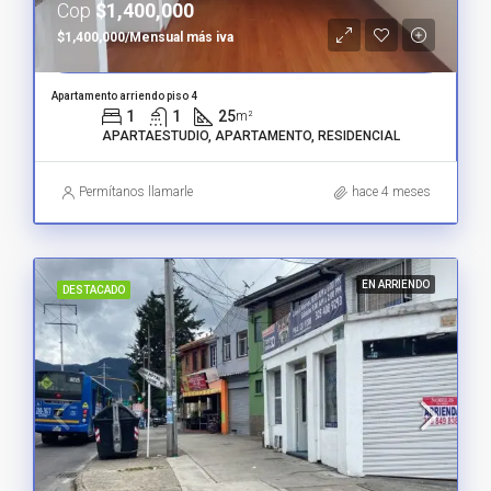
Cop
$1,400,000
$1,400,000/Mensual más iva
Apartamento arriendo piso 4
1
1
25
m²
APARTAESTUDIO, APARTAMENTO, RESIDENCIAL
Permítanos llamarle
hace 4 meses
EN ARRIENDO
DESTACADO