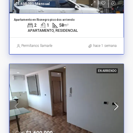
$1,650,000/Mensual
Apartamento en Rionegro piso dos arriendo
2
1
58
m²
APARTAMENTO, RESIDENCIAL
Permítanos llamarle
hace 1 semana
EN ARRIENDO
Cop
$1,600,000