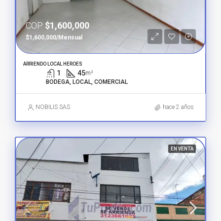
COP
$1,600,000
$1,600,000/Mensual
ARRIENDO LOCAL HEROES
1
45
m²
BODEGA, LOCAL, COMERCIAL
NOBILIS SAS
hace 2 años
EN VENTA