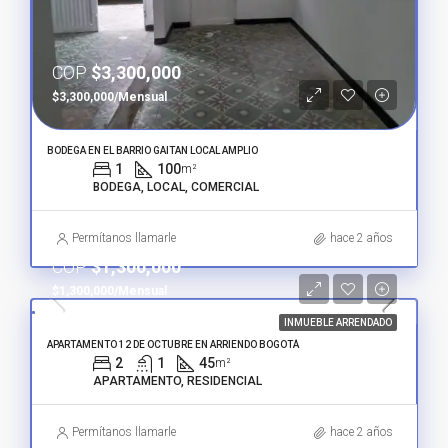
COP
$3,300,000
$3,300,000/Mensual
BODEGA EN EL BARRIO GAITAN LOCAL AMPLIO
1
100
m²
BODEGA, LOCAL, COMERCIAL
Permítanos llamarle
hace 2 años
COP
$1,300,000
$1,300,000/Mensual
INMUEBLE ARRENDADO
APARTAMENTO 12 DE OCTUBRE EN ARRIENDO BOGOTÁ
2
1
45
m²
APARTAMENTO, RESIDENCIAL
Permítanos llamarle
hace 2 años