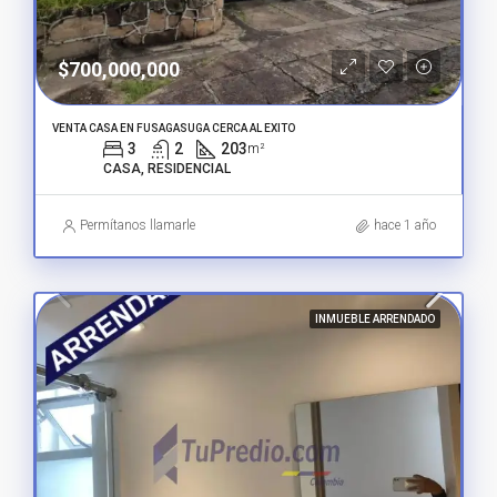
$700,000,000
VENTA CASA EN FUSAGASUGA CERCA AL EXITO
3
2
203
m²
CASA, RESIDENCIAL
Permítanos llamarle
hace 1 año
INMUEBLE ARRENDADO