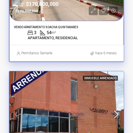
Cop
$170,000,000
$170,000,000
VENDO APARTAMENTO SOACHA QUINTANARES
3
54
m²
APARTAMENTO, RESIDENCIAL
Permítanos llamarle
hace 6 meses
INMUEBLE ARRENDADO