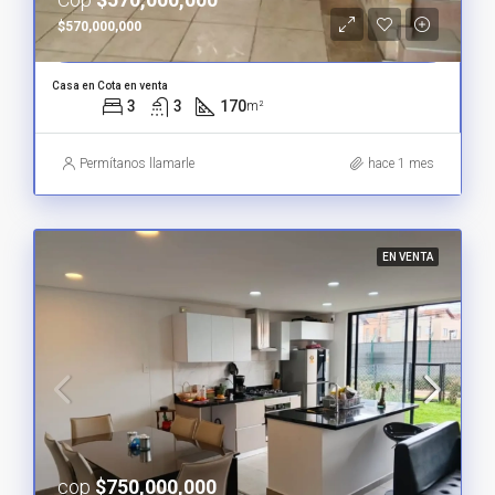
$570,000,000
Casa en Cota en venta
3
3
170
m²
Permítanos llamarle
hace 1 mes
EN VENTA
cop
$750,000,000