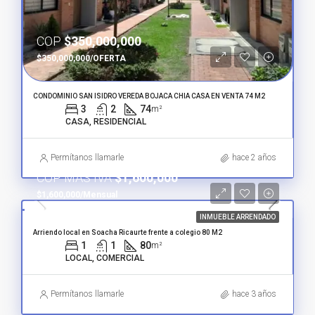
COP
$350,000,000
$350,000,000/OFERTA
CONDOMINIO SAN ISIDRO VEREDA BOJACA CHIA CASA EN VENTA 74 M2
3
2
74
m²
CASA, RESIDENCIAL
Permítanos llamarle
hace 2 años
COP MÁS IVA
$1,600,000
$1,600,000/Mensual
INMUEBLE ARRENDADO
Arriendo local en Soacha Ricaurte frente a colegio 80 M2
1
1
80
m²
LOCAL, COMERCIAL
Permítanos llamarle
hace 3 años