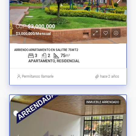
COP
$3,000,000
$3,000,000/Mensual
ARRIENDO APARTAMENTO EN SALITRE 75MT2
3
2
75
m²
APARTAMENTO, RESIDENCIAL
Permítanos llamarle
hace 2 años
INMUEBLE ARRENDADO