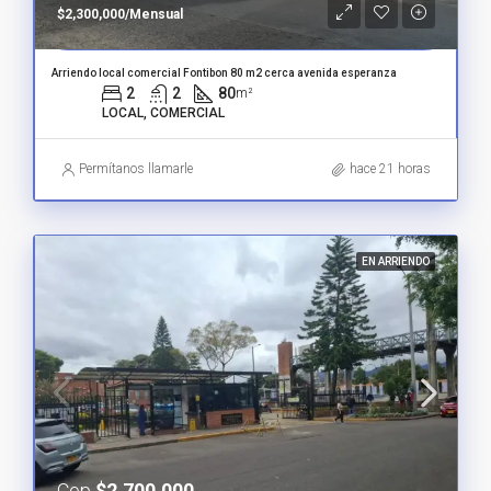
$2,300,000/Mensual
Arriendo local comercial Fontibon 80 m2 cerca avenida esperanza
2
2
80
m²
LOCAL, COMERCIAL
Permítanos llamarle
hace 21 horas
EN ARRIENDO
Cop
$2,700,000