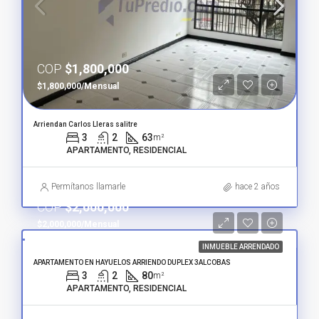
COP
$1,800,000
$1,800,000/Mensual
Arriendan Carlos Lleras salitre
3
2
63
m²
APARTAMENTO, RESIDENCIAL
Permítanos llamarle
hace 2 años
COP
$2,000,000
$2,000,000/Mensual
INMUEBLE ARRENDADO
APARTAMENTO EN HAYUELOS ARRIENDO DUPLEX 3ALCOBAS
3
2
80
m²
APARTAMENTO, RESIDENCIAL