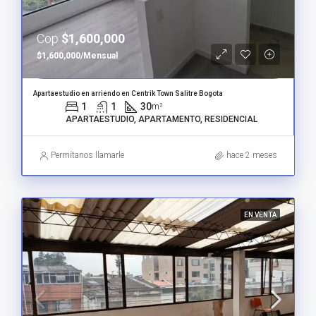
Cop
$1,600,000
$1,600,000/Mensual
Apartaestudio en arriendo en Centrik Town Salitre Bogota
1
1
30
m²
APARTAESTUDIO, APARTAMENTO, RESIDENCIAL
Permítanos llamarle
hace 2 meses
EN VENTA