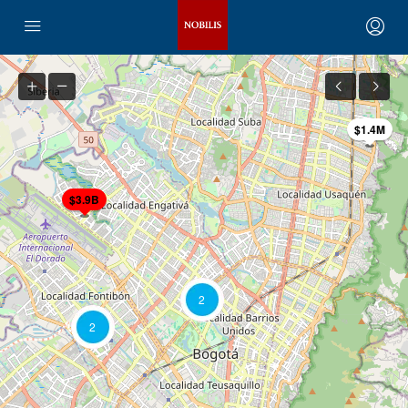
$1.4M
$3.9B
2
2