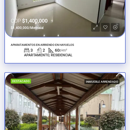
COP
$1,400,000
$1,400,000/Mensual
APARATAMENTOS EN ARRIENDO EN HAYUELOS
3
2
60
pies²
APARTAMENTO, RESIDENCIAL
DESTACADO
INMUEBLE ARRENDADO