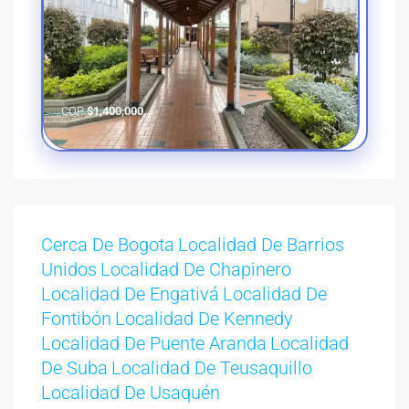
COP
$1,400,000
Cerca De Bogota
Localidad De Barrios
Unidos
Localidad De Chapinero
Localidad De Engativá
Localidad De
Fontibón
Localidad De Kennedy
Localidad De Puente Aranda
Localidad
De Suba
Localidad De Teusaquillo
Localidad De Usaquén