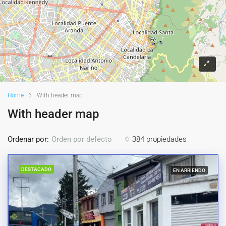
Home
With header map
With header map
Ordenar por:
384 propiedades
Orden por defecto
DESTACADO
EN ARRIENDO