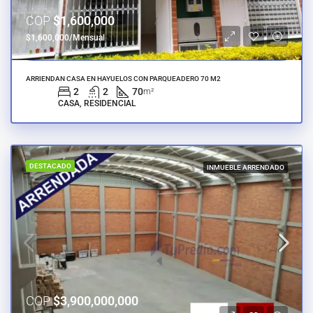
COP
$1,600,000
$1,600,000/Mensual
ARRIENDAN CASA EN HAYUELOS CON PARQUEADERO 70 M2
2
2
70
m²
CASA, RESIDENCIAL
DESTACADO
INMUEBLE ARRENDADO
COP
$3,900,000,000