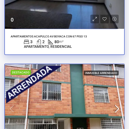
0
APARTAMENTOS ACAPULCO AV BOYACA CON 67 PISO 13
3
2
80
m²
APARTAMENTO, RESIDENCIAL
DESTACADO
INMUEBLE ARRENDADO